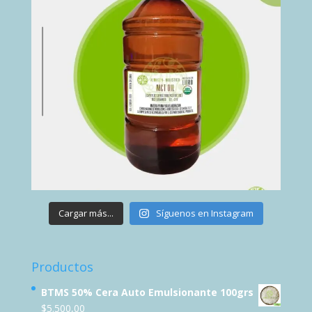
Cargar más...
Síguenos en Instagram
Productos
BTMS 50% Cera Auto Emulsionante 100grs
$
5.500,00