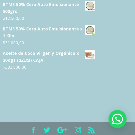
BTMS 50% Cera Auto Emulsionante
500grs
$
17.500,00
BTMS 50% Cera Auto Emulsionante x
1 Kilo
$
31.000,00
Aceite de Coco Virgen y Orgánico x
20Kgs (22Lts) CAJA
$
383.500,00