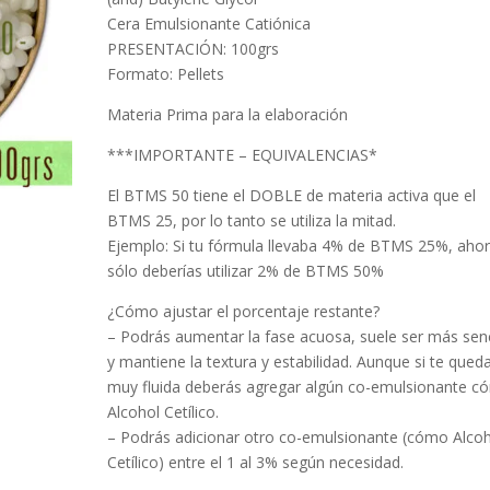
Cera Emulsionante Catiónica
PRESENTACIÓN: 100grs
Formato: Pellets
Materia Prima para la elaboración
***IMPORTANTE – EQUIVALENCIAS*
El BTMS 50 tiene el DOBLE de materia activa que el
BTMS 25, por lo tanto se utiliza la mitad.
Ejemplo: Si tu fórmula llevaba 4% de BTMS 25%, aho
sólo deberías utilizar 2% de BTMS 50%
¿Cómo ajustar el porcentaje restante?
– Podrás aumentar la fase acuosa, suele ser más senc
y mantiene la textura y estabilidad. Aunque si te qued
muy fluida deberás agregar algún co-emulsionante 
Alcohol Cetílico.
– Podrás adicionar otro co-emulsionante (cómo Alco
Cetílico) entre el 1 al 3% según necesidad.