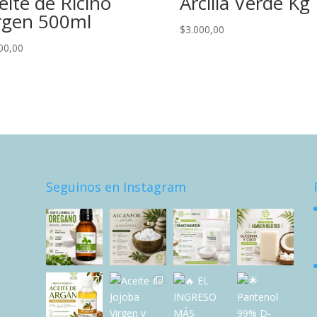
eite de Ricino
Arcilla Verde Kg
rgen 500ml
$
3.000,00
00,00
Seguinos en Instagram