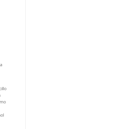
ra
illo
a
cómo
hol