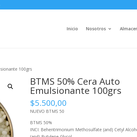
m
Inicio
Nosotros
Almace
sionante 100grs
BTMS 50% Cera Auto
Emulsionante 100grs
$
5.500,00
NUEVO BTMS 50
BTMS 50%
INCI: Behentrimonium Methosulfate (and) Cetyl Alcoh
(and) Butylene Glycol