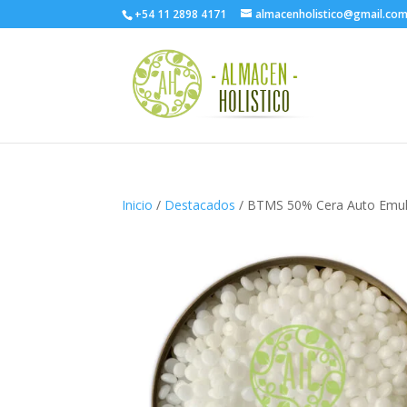
+54 11 2898 4171
almacenholistico@gmail.co
Inicio
/
Destacados
/ BTMS 50% Cera Auto Emul