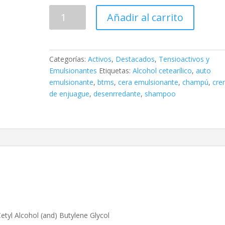
BTMS
Añadir al carrito
50%
Cera
Auto
Emulsionante
Categorías:
Activos
,
Destacados
,
Tensioactivos y
100grs
Emulsionantes
Etiquetas:
Alcohol cetearílico
,
auto
cantidad
emulsionante
,
btms
,
cera emulsionante
,
champú
,
cre
de enjuague
,
desenrredante
,
shampoo
tyl Alcohol (and) Butylene Glycol