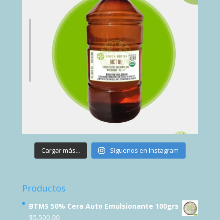
Cargar más...
Síguenos en Instagram
Productos
BTMS 50% Cera Auto Emulsionante 100grs
$
5.500,00