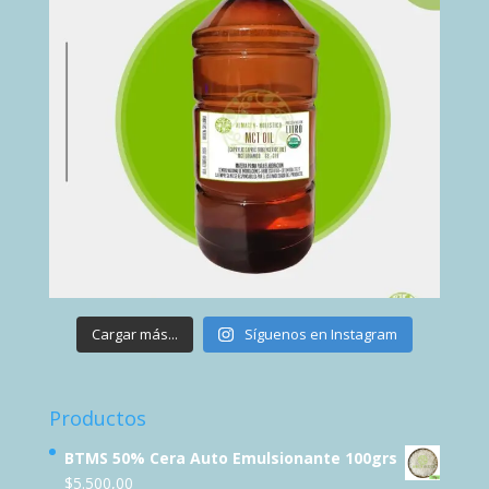
Cargar más...
Síguenos en Instagram
Productos
BTMS 50% Cera Auto Emulsionante 100grs
$
5.500,00