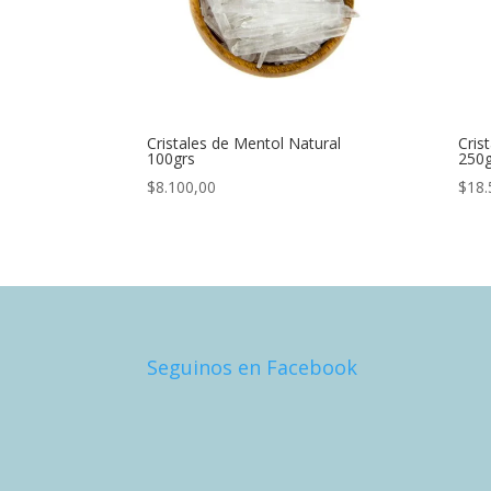
Cristales de Mentol Natural
Cris
100grs
250g
$
8.100,00
$
18.
Seguinos en Facebook