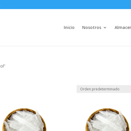
m
Inicio
Nosotros
Almace
ol”