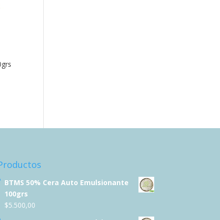
0grs
Productos
BTMS 50% Cera Auto Emulsionante
100grs
$
5.500,00