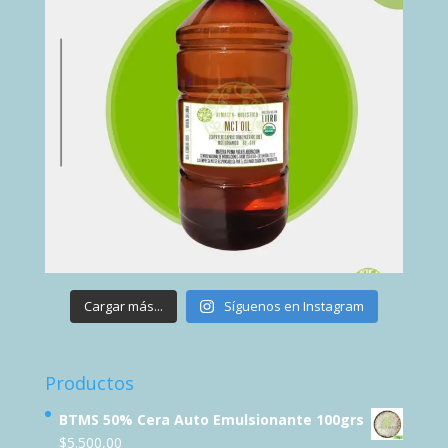
Cargar más...
Síguenos en Instagram
Productos
BTMS 50% Cera Auto Emulsionante 100grs
$
5.500,00