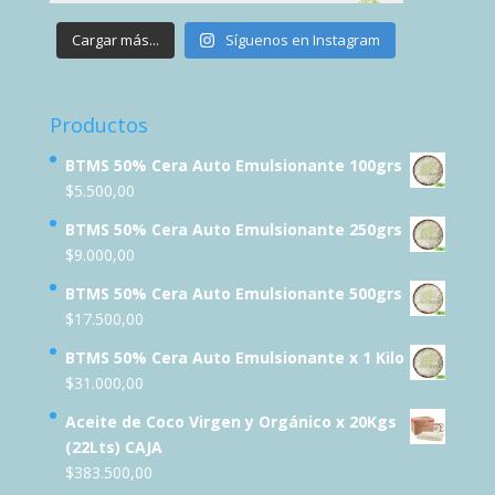
Cargar más...
Síguenos en Instagram
Productos
BTMS 50% Cera Auto Emulsionante 100grs
$
5.500,00
BTMS 50% Cera Auto Emulsionante 250grs
$
9.000,00
BTMS 50% Cera Auto Emulsionante 500grs
$
17.500,00
BTMS 50% Cera Auto Emulsionante x 1 Kilo
$
31.000,00
Aceite de Coco Virgen y Orgánico x 20Kgs
(22Lts) CAJA
$
383.500,00