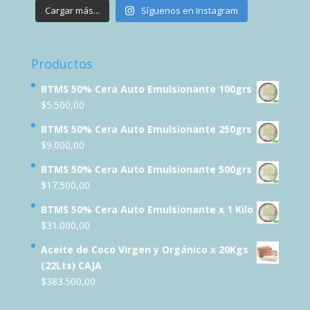
Cargar más...
Síguenos en Instagram
Productos
BTMS 50% Cera Auto Emulsionante 100grs
$
5.500,00
BTMS 50% Cera Auto Emulsionante 250grs
$
9.000,00
BTMS 50% Cera Auto Emulsionante 500grs
$
17.500,00
BTMS 50% Cera Auto Emulsionante x 1 Kilo
$
31.000,00
Aceite de Coco Virgen y Orgánico x 20Kgs
(22Lts) CAJA
$
383.500,00