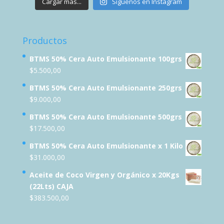
Cargar más...
Síguenos en Instagram
Productos
BTMS 50% Cera Auto Emulsionante 100grs
$
5.500,00
BTMS 50% Cera Auto Emulsionante 250grs
$
9.000,00
BTMS 50% Cera Auto Emulsionante 500grs
$
17.500,00
BTMS 50% Cera Auto Emulsionante x 1 Kilo
$
31.000,00
Aceite de Coco Virgen y Orgánico x 20Kgs
(22Lts) CAJA
$
383.500,00