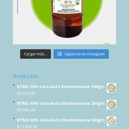
Cargar más...
Síguenos en Instagram
Productos
BTMS 50% Cera Auto Emulsionante 100grs
$
5.500,00
BTMS 50% Cera Auto Emulsionante 250grs
$
9.000,00
BTMS 50% Cera Auto Emulsionante 500grs
$
17.500,00