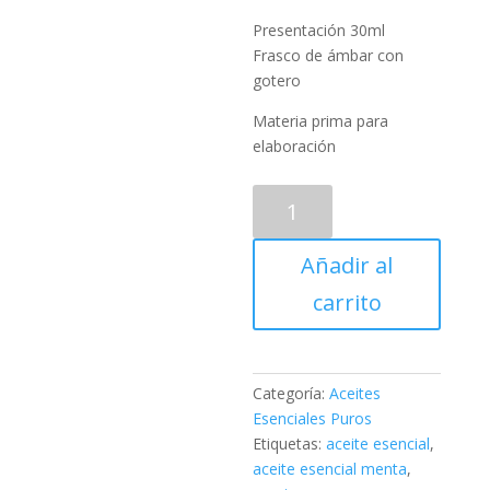
Presentación 30ml
Frasco de ámbar con
gotero
Materia prima para
elaboración
Aceite
Esencial
de
Añadir al
Menta
30ml
carrito
cantidad
Categoría:
Aceites
Esenciales Puros
Etiquetas:
aceite esencial
,
aceite esencial menta
,