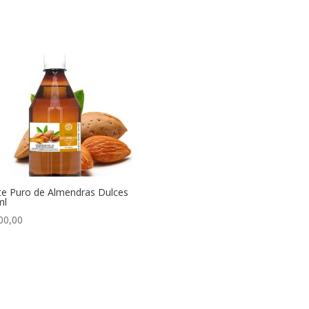
te Puro de Almendras Dulces
ml
00,00