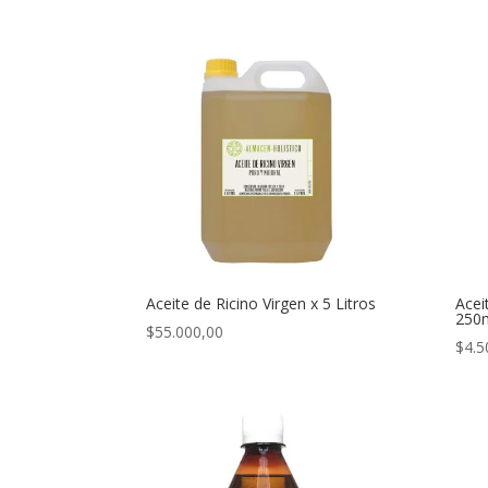
Aceite de Ricino Virgen x 5 Litros
Acei
250
$
55.000,00
$
4.5