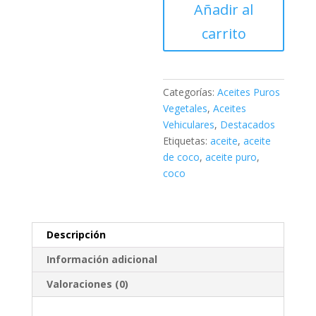
Añadir al
Natural
Neutro
carrito
x
CAJA
20Kgs
Categorías:
Aceites Puros
(22Lts)
Vegetales
,
Aceites
cantidad
Vehiculares
,
Destacados
Etiquetas:
aceite
,
aceite
de coco
,
aceite puro
,
coco
Descripción
Información adicional
Valoraciones (0)