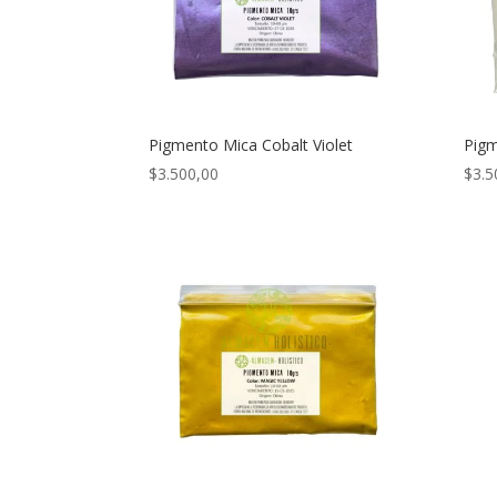
Pigmento Mica Cobalt Violet
Pigm
$
3.500,00
$
3.5