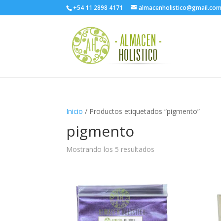
+54 11 2898 4171
almacenholistico@gmail.co
Inicio
/ Productos etiquetados “pigmento”
pigmento
Mostrando los 5 resultados