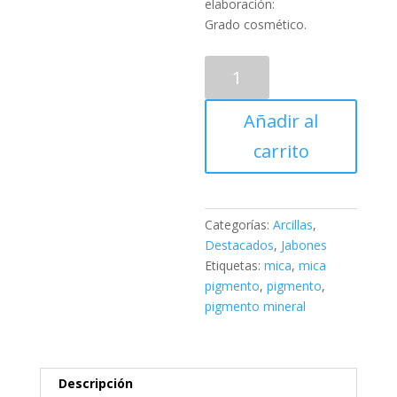
elaboración:
Grado cosmético.
Pigmento
Mica
Cobalt
Añadir al
Violet
cantidad
carrito
Categorías:
Arcillas
,
Destacados
,
Jabones
Etiquetas:
mica
,
mica
pigmento
,
pigmento
,
pigmento mineral
Descripción