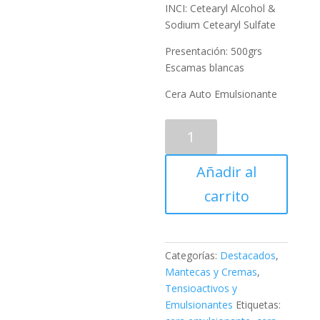
INCI: Cetearyl Alcohol &
Sodium Cetearyl Sulfate
Presentación: 500grs
Escamas blancas
Cera Auto Emulsionante
Cera
Lanette
N
Añadir al
Emulsionante
500grs
carrito
cantidad
Categorías:
Destacados
,
Mantecas y Cremas
,
Tensioactivos y
Emulsionantes
Etiquetas: