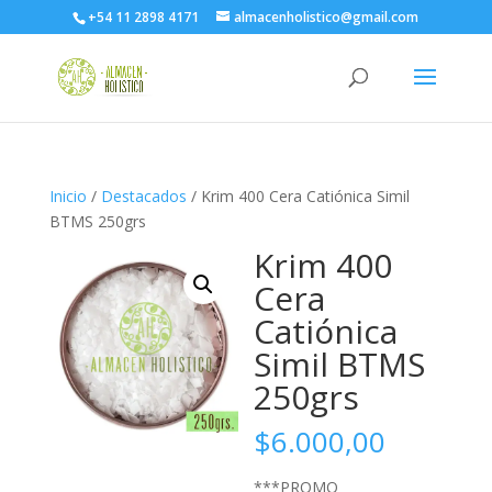
+54 11 2898 4171
almacenholistico@gmail.com
Inicio
/
Destacados
/ Krim 400 Cera Catiónica Simil
BTMS 250grs
Krim 400
Cera
Catiónica
Simil BTMS
250grs
$
6.000,00
***PROMO