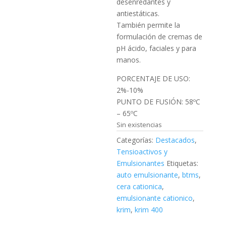
desenredantes y
antiestáticas.
También permite la
formulación de cremas de
pH ácido, faciales y para
manos.
PORCENTAJE DE USO:
2%-10%
PUNTO DE FUSIÓN: 58ºC
– 65ºC
Sin existencias
Categorías:
Destacados
,
Tensioactivos y
Emulsionantes
Etiquetas:
auto emulsionante
,
btms
,
cera cationica
,
emulsionante cationico
,
krim
,
krim 400