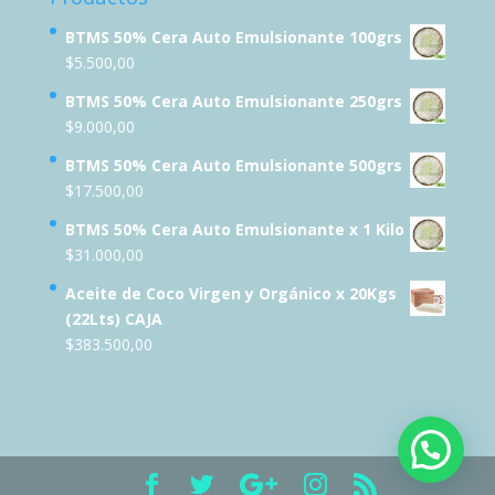
BTMS 50% Cera Auto Emulsionante 100grs
$
5.500,00
BTMS 50% Cera Auto Emulsionante 250grs
$
9.000,00
BTMS 50% Cera Auto Emulsionante 500grs
$
17.500,00
BTMS 50% Cera Auto Emulsionante x 1 Kilo
$
31.000,00
Aceite de Coco Virgen y Orgánico x 20Kgs
(22Lts) CAJA
$
383.500,00