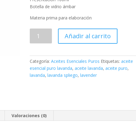
Botella de vidrio ámbar
Materia prima para elaboración
Aceite
Añadir al carrito
Esencial
de
Lavanda
100ml
Categoría:
Aceites Esenciales Puros
Etiquetas:
aceite
cantidad
esencial puro lavanda
,
aceite lavanda
,
aceite puro
,
lavanda
,
lavanda spliego
,
lavender
Valoraciones (0)