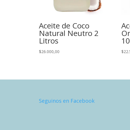
Aceite de Coco
Ac
Natural Neutro 2
Or
Litros
10
$
26.000,00
$
22.
Seguinos en Facebook