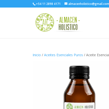
+54 11 2898 4171
almacenholistico@gmail.co
Inicio
/
Aceites Esenciales Puros
/ Aceite Esenci