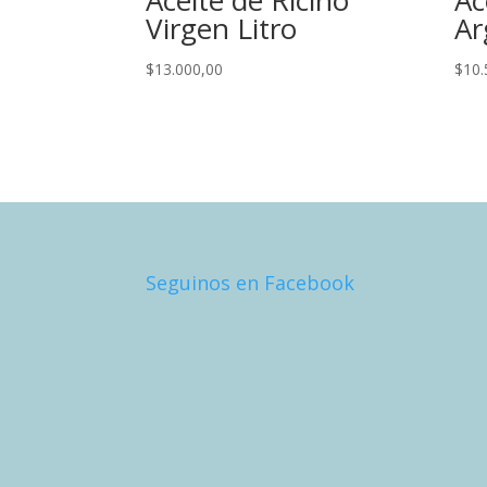
Aceite de Ricino
Ac
Virgen Litro
Ar
$
13.000,00
$
10.
Seguinos en Facebook