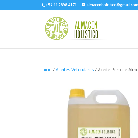
+54 11 2898 4171
almacenholistico@gmail.co
Inicio
/
Aceites Vehiculares
/ Aceite Puro de Alme