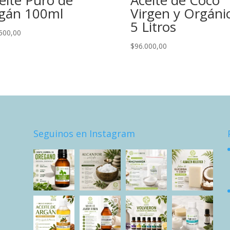
eite Puro de
Aceite de Coco
gán 100ml
Virgen y Orgáni
5 Litros
500,00
$
96.000,00
Seguinos en Instagram