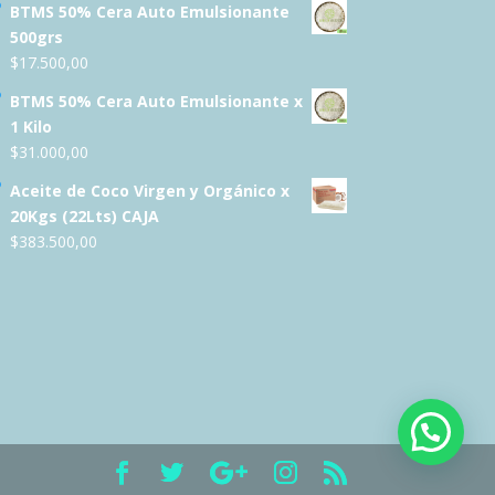
BTMS 50% Cera Auto Emulsionante
500grs
$
17.500,00
BTMS 50% Cera Auto Emulsionante x
1 Kilo
$
31.000,00
Aceite de Coco Virgen y Orgánico x
20Kgs (22Lts) CAJA
$
383.500,00