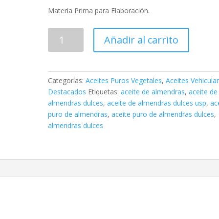
Materia Prima para Elaboración.
Aceite
Añadir al carrito
Puro
de
Almendras
Dulces
Categorías:
Aceites Puros Vegetales
,
Aceites Vehicula
x
Destacados
Etiquetas:
aceite de almendras
,
aceite de
5
almendras dulces
,
aceite de almendras dulces usp
,
ac
Litros
puro de almendras
,
aceite puro de almendras dulces
,
cantidad
almendras dulces