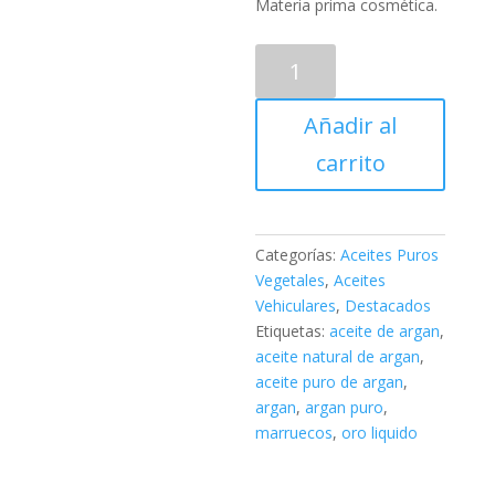
Materia prima cosmética.
Aceite
Puro
de
Añadir al
Argán
30ml
carrito
cantidad
Categorías:
Aceites Puros
Vegetales
,
Aceites
Vehiculares
,
Destacados
Etiquetas:
aceite de argan
,
aceite natural de argan
,
aceite puro de argan
,
argan
,
argan puro
,
marruecos
,
oro liquido