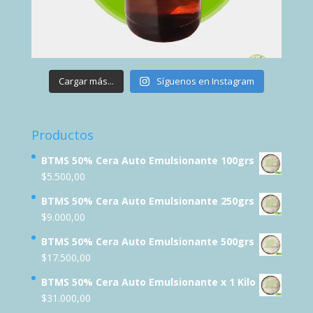
Cargar más...
Síguenos en Instagram
Productos
BTMS 50% Cera Auto Emulsionante 100grs
$
5.500,00
BTMS 50% Cera Auto Emulsionante 250grs
$
9.000,00
BTMS 50% Cera Auto Emulsionante 500grs
$
17.500,00
BTMS 50% Cera Auto Emulsionante x 1 Kilo
$
31.000,00