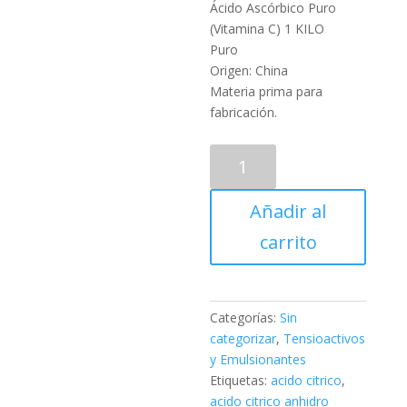
precio
Ácido Ascórbico Puro
era:
actual
(Vitamina C) 1 KILO
$15.5
es:
Puro
$13.00
Origen: China
Materia prima para
fabricación.
Acido
Ascorbico
Puro
Añadir al
(Vitamina
C)
carrito
KILO
cantidad
Categorías:
Sin
categorizar
,
Tensioactivos
y Emulsionantes
Etiquetas:
acido citrico
,
acido citrico anhidro