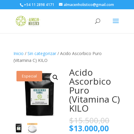
+54 11 2898 4171
almacenholistico@gmail.com
Inicio
/
Sin categorizar
/ Acido Ascorbico Puro
(Vitamina C) KILO
Acido
Especial
Ascorbico
Puro
(Vitamina C)
KILO
El
$
15.500,00
preci
El
$
13.000,00
origin