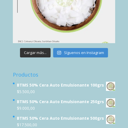
Cargar más...
Síguenos en Instagram
Productos
BTMS 50% Cera Auto Emulsionante 100grs
$
5.500,00
BTMS 50% Cera Auto Emulsionante 250grs
$
9.000,00
BTMS 50% Cera Auto Emulsionante 500grs
$
17.500,00