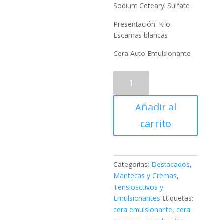
Sodium Cetearyl Sulfate
Presentación: Kilo
Escamas blancas
Cera Auto Emulsionante
Cera
Lanette
N
Añadir al
Emulsionante
Kilo
carrito
cantidad
Categorías:
Destacados
,
Mantecas y Cremas
,
Tensioactivos y
Emulsionantes
Etiquetas:
cera emulsionante
,
cera