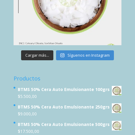
Cargar más...
Síguenos en Instagram
Productos
BTMS 50% Cera Auto Emulsionante 100grs
$
5.500,00
BTMS 50% Cera Auto Emulsionante 250grs
$
9.000,00
BTMS 50% Cera Auto Emulsionante 500grs
$
17.500,00