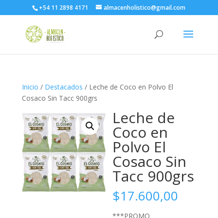
+54 11 2898 4171
almacenholistico@gmail.com
Inicio
/
Destacados
/ Leche de Coco en Polvo El
Cosaco Sin Tacc 900grs
Leche de
Coco en
Polvo El
Cosaco Sin
Tacc 900grs
$
17.600,00
***PROMO