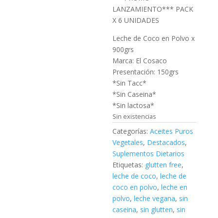
LANZAMIENTO*** PACK
X 6 UNIDADES
Leche de Coco en Polvo x
900grs
Marca: El Cosaco
Presentación: 150grs
*Sin Tacc*
*Sin Caseina*
*Sin lactosa*
Sin existencias
Categorías:
Aceites Puros
Vegetales
,
Destacados
,
Suplementos Dietarios
Etiquetas:
glutten free
,
leche de coco
,
leche de
coco en polvo
,
leche en
polvo
,
leche vegana
,
sin
caseina
,
sin glutten
,
sin